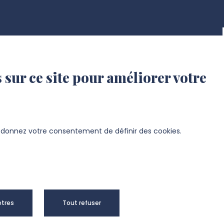
 sur ce site pour améliorer votre
s donnez votre consentement de définir des cookies.
sité de Picardie Jules Verne -
tres
Tout refuser
right 2024