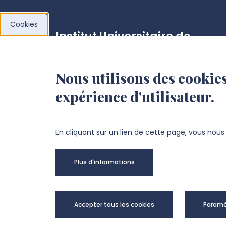
Cookies
Institut Universitaire de
Technologie d'Amiens
Nous utilisons des cookies
Campus sud
expérience d'utilisateur.
Avenue des Facultés
Le Bailly, 80025 AMIENS Cedex 1
En cliquant sur un lien de cette page, vous nou
+33 3 22 53 40 40
Plus d'informations
NOUS CONTACTER
Univer
Accepter tous les cookies
Paramè
@Copy