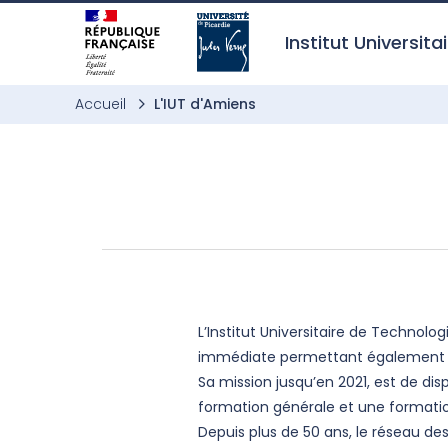
Aller à l’entête de page
Aller au menu principale
Aller au contenu principal
Aller à la recherche
Passer aux cookies
Aller au pied de page
Institut Universit
Accueil
L'IUT d'Amiens
L’Institut Universitaire de Technolo
immédiate permettant également le
Sa mission jusqu’en 2021, est de di
formation générale et une formation
Depuis plus de 50 ans, le réseau de